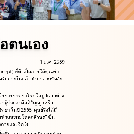
ือตนเอง
1 ม.ค. 2569
ept) ที่ดี เป็นการให้คุณค่า
ัยภายในแล้ว ยังมาจากปัจจัย
าจมีร่องรอยของโรคในรูปแบบต่าง
าผู้ป่วยจะมีสติปัญญาหรือ
ยา ในปี 2565 ศูนย์จึงได้มี
ใบหน้าและกะโหลกศีรษะ
” ขึ้น
างกายและจิตใจ
พิ่มขึ้น และจากการติดตามผ่าน