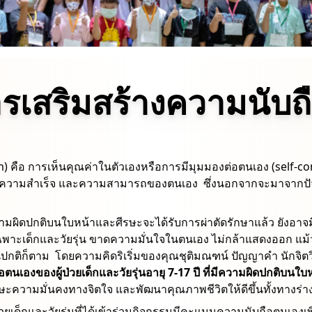
รเสริมสร้างความนับถ
 คือ การเห็นคุณค่าในตัวเองหรือการมีมุมมองต่อตนเอง (self-conc
ความสําเร็จ และความสามารถของตนเอง ซึ่งนอกจากจะมาจากปัจจ
มีความผิดปกติบนใบหน้าและศีรษะจะได้รับการผ่าตัดรักษาแล้ว ยังอ
เฉพาะเด็กและวัยรุ่น ขาดความมั่นใจในตนเอง ไม่กล้าแสดงออก แม้ว่
กติก็ตาม โดยความคิดริเริ่มของคุณชุติมณฑน์ ปัญญาคำ นักจิตวิท
ตนเองของผู้ป่วยเด็กและวัยรุ่นอายุ 7-17 ปี ที่มีความผิดปกติบน
กษะความมั่นคงทางจิตใจ และพัฒนาคุณภาพชีวิตให้ดีขึ้นทั้งทางร่
่วยเด็กและวัยรุ่นที่ได้เข้าร่วมกิจกรรมมีคะแนนความนับถือตนเองเ